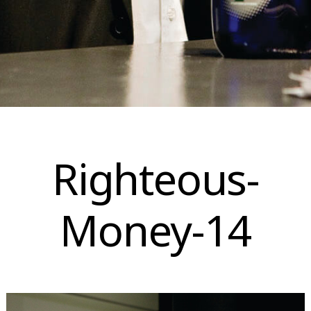
Skip
to
Righteous-
content
Money-14